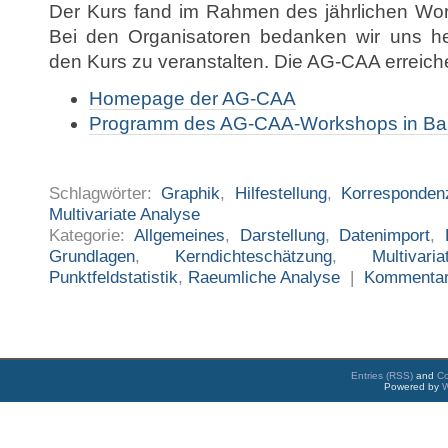
Der Kurs fand im Rahmen des jährlichen Wor
Bei den Organisatoren bedanken wir uns herz
den Kurs zu veranstalten. Die AG-CAA erreiche
Homepage der AG-CAA
Programm des AG-CAA-Workshops in Ba
Schlagwörter:
Graphik
,
Hilfestellung
,
Korresponden
Multivariate Analyse
Kategorie:
Allgemeines
,
Darstellung
,
Datenimport
,
Grundlagen
,
Kerndichteschätzung
,
Multivar
Punktfeldstatistik
,
Raeumliche Analyse
|
Kommenta
Entries (RSS)
and
C
Powered by
W