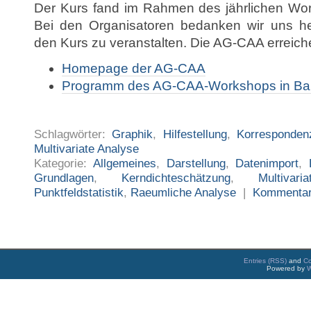
Der Kurs fand im Rahmen des jährlichen Wor
Bei den Organisatoren bedanken wir uns herz
den Kurs zu veranstalten. Die AG-CAA erreiche
Homepage der AG-CAA
Programm des AG-CAA-Workshops in Ba
Schlagwörter:
Graphik
,
Hilfestellung
,
Korresponden
Multivariate Analyse
Kategorie:
Allgemeines
,
Darstellung
,
Datenimport
,
Grundlagen
,
Kerndichteschätzung
,
Multivar
Punktfeldstatistik
,
Raeumliche Analyse
|
Kommenta
Entries (RSS)
and
C
Powered by
W